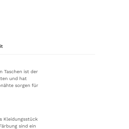
it
 Taschen ist der
tten und hat
pnähte sorgen für
es Kleidungsstück
Färbung sind ein