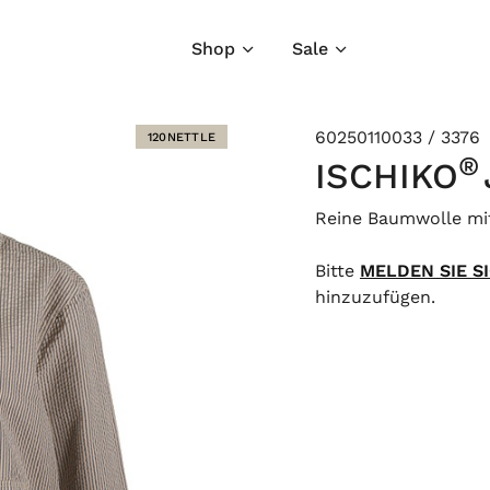
Shop
Sale
60250110033 / 3376
120NETTLE
®
ISCHIKO
Reine Baumwolle mit
Bitte
MELDEN SIE S
hinzuzufügen.